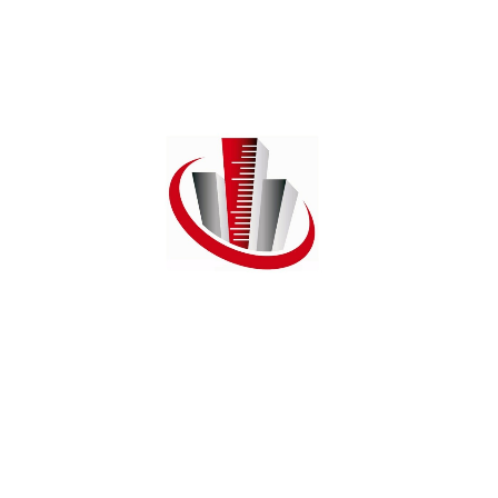
Autorizzo all'utilizzo del mio nome, email e telefono.
INVIA MESSAGGIO
I miei immobili
Ufficio