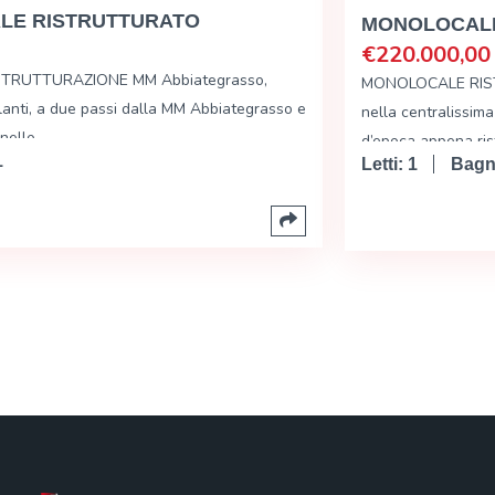
MONOLOCALE ULTIMO PIANO
€
220.000,00
MONOLOCALE RISTRUTTURATO Ad.ze Corso Buenos Aires,
nella centralissima via Vitruvio, all’interno di un signorile contesto
d’epoca appena ristrutturato nella facciata…
Letti:
1
Bagni:
1
Area:
20 Metri quadrati