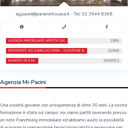
ag.pacini@parametrocasa.it - Tel: 02 3944 8368
1995
AGENZIA IMMOBILIARE APERTA DAL
15968
REFERENTE SIG.GIANLUIGI ERBA - ISCRIZIONE N.
2096552
NUMERO REA MI-
Agenzia Mi-Pacini
Una società giovane con un’esperienza di oltre 30 anni. La nostra
formazione è stata sul campo: noi siamo partiti lavorando presso
un noto Franchising immobiliare ed abbiamo avuto la possibilità
di acquisire la preparazione tecnico/specialistica necessaria per